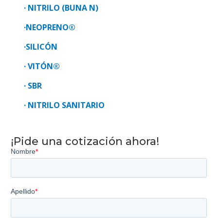
· NITRILO (BUNA N)
·NEOPRENO®
·SILICÓN
· VITÓN®
· SBR
· NITRILO SANITARIO
¡Pide una cotización ahora!