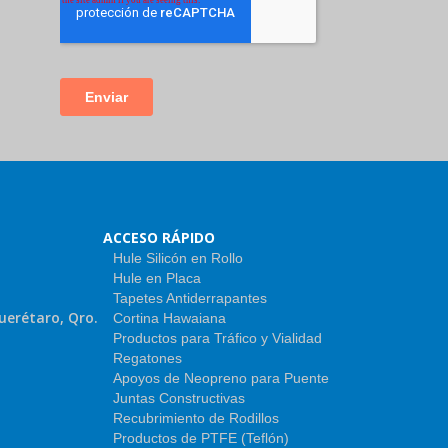
ACCESO RÁPIDO
Hule Silicón en Rollo
Hule en Placa
Tapetes Antiderrapantes
uerétaro, Qro.
Cortina Hawaiana
Productos para Tráfico y Vialidad
Regatones
Apoyos de Neopreno para Puente
Juntas Constructivas
Recubrimiento de Rodillos
Productos de PTFE (Teflón)