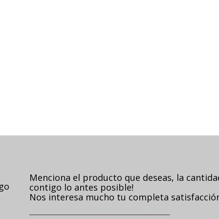
Menciona el producto que deseas, la cantid
ago
contigo lo antes posible!
Nos interesa mucho tu completa satisfacción,
VISITA NUESTRA POLÍTICA DE PRIVACIDAD