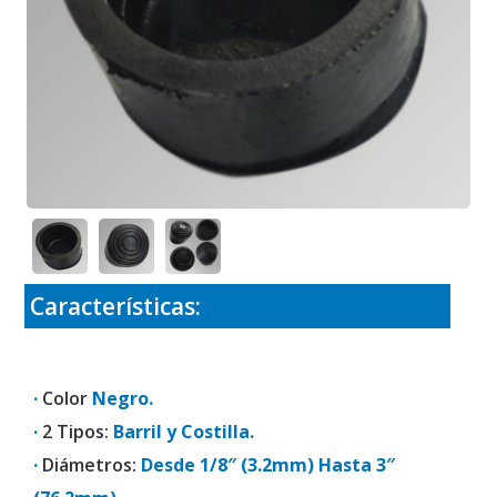
Características:
·
Color
Negro.
·
2 Tipos:
Barril y Costilla.
·
Diámetros:
Desde 1/8″ (3.2mm) Hasta 3″