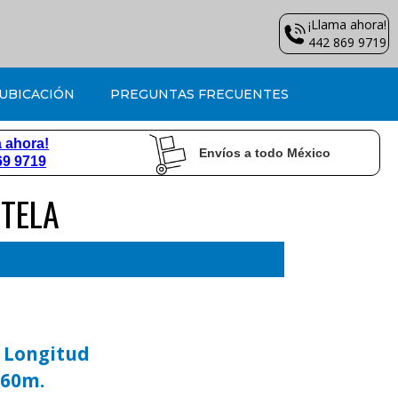
¡Llama ahora!
442 869 9719
UBICACIÓN
PREGUNTAS FRECUENTES
 ahora!
Envíos a todo México
69 9719
 TELA
 Longitud
.60m.