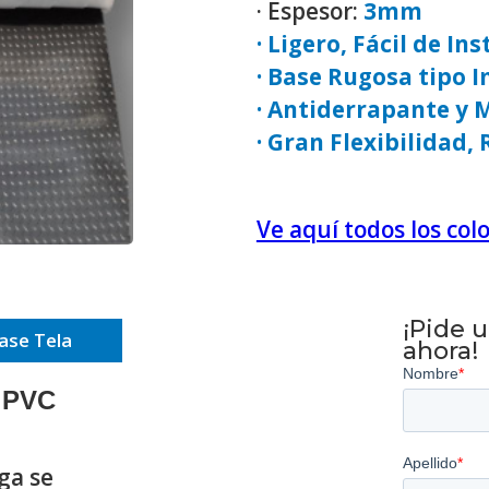
· Espesor:
3mm
· Ligero, Fácil de In
· Base Rugosa tipo I
· Antiderrapante y 
· Gran Flexibilidad,
Ve aquí todos los co
¡Pide 
ase Tela
ahora!
 PVC
ga se