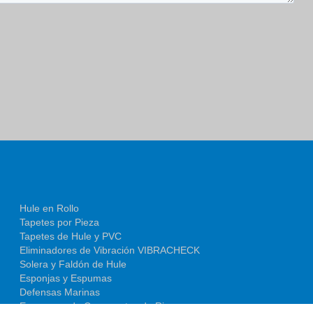
Hule en Rollo
Tapetes por Pieza
Tapetes de Hule y PVC
Eliminadores de Vibración VIBRACHECK
Solera y Faldón de Hule
Esponjas y Espumas
Defensas Marinas
Empaques de Compuertas de Riego