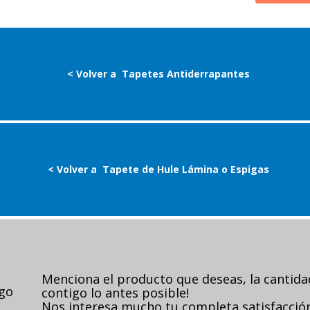
< Volver a
Tapetes Antiderrapantes
< Volver a
Tapete de Hule Lámina o Espigas
Menciona el producto que deseas, la cantid
ago
contigo lo antes posible!
Nos interesa mucho tu completa satisfacción,