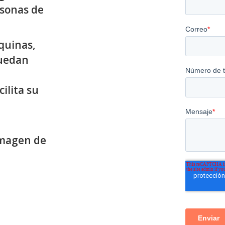
rsonas de
quinas,
puedan
ilita su
Imagen de