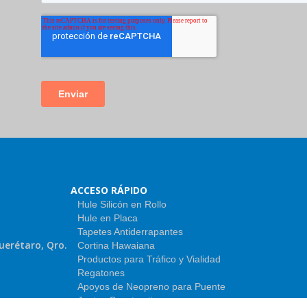
ACCESO RÁPIDO
Hule Silicón en Rollo
Hule en Placa
Tapetes Antiderrapantes
uerétaro, Qro.
Cortina Hawaiana
Productos para Tráfico y Vialidad
Regatones
Apoyos de Neopreno para Puente
Juntas Constructivas