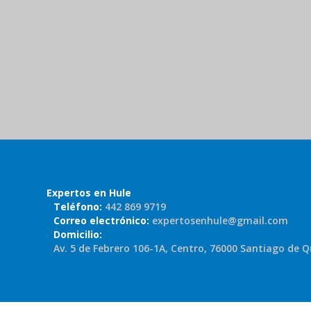
Expertos en Hule
Teléfono:
442 869 9719
Correo electrónico:
expertosenhule@gmail.com
Domicilio:
Av. 5 de Febrero 106-1A, Centro, 76000 Santiago de Q