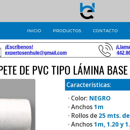
INICIO
PRODUCTOS
CONTACTO
¡Escríbenos!
¡Llama
expertosenhule@gmail.com
442 8
PETE DE PVC TIPO LÁMINA BASE
Características:
· Color:
NEGRO
· Anchos
1m
· Rollos de
25 mts. de
· Anchos
1m, 1.20 y 1