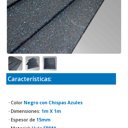
Características:
·
Color
Negro con Chispas Azules
·
Dimensiones:
1m X 1m
· Espesor de
15mm