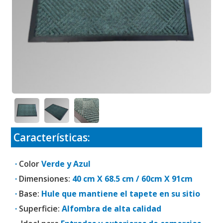
Características:
·
Color
Verde y Azul
·
Dimensiones:
40 cm X 68.5 cm / 60cm X 91cm
·
Base:
Hule que mantiene el tapete en su sitio
·
Superficie:
Alfombra de alta calidad