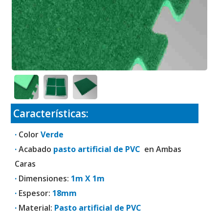
Características:
·
Color
Verde
·
Acabado
pasto artificial de PVC
en Ambas
Caras
·
Dimensiones:
1m X 1m
·
Espesor:
18mm
·
Material:
Pasto artificial de PVC