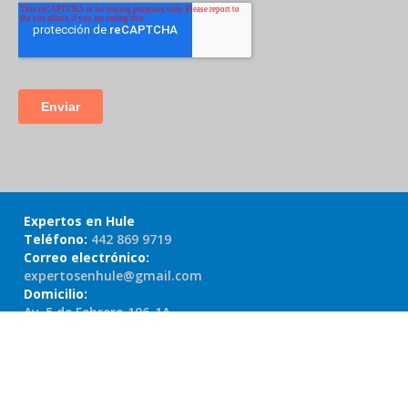
Expertos en Hule
Teléfono:
442 869 9719
Correo electrónico:
expertosenhule@gmail.com
Domicilio:
Av. 5 de Febrero 106-1A,
Centro, 76000 Santiago de
Querétaro, Qro.
Copyright 2021 HEQ Expertos en Hule. Todos los
Derechos Reservados. Líder en Productos de Hule en Todo