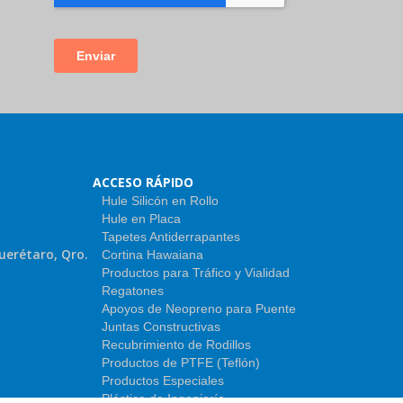
ACCESO RÁPIDO
Hule Silicón en Rollo
Hule en Placa
Tapetes Antiderrapantes
uerétaro, Qro.
Cortina Hawaiana
Productos para Tráfico y Vialidad
Regatones
Apoyos de Neopreno para Puente
Juntas Constructivas
Recubrimiento de Rodillos
Productos de PTFE (Teflón)
Productos Especiales
Plástico de Ingeniería