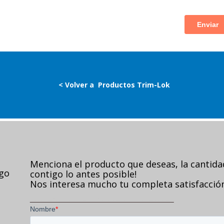
< Volver a
Productos Trim-Lok
Menciona el producto que deseas, la cantid
ago
contigo lo antes posible!
Nos interesa mucho tu completa satisfacción,
VISITA NUESTRA POLÍTICA DE PRIVACIDAD