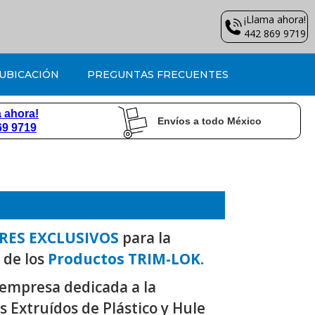
¡Llama ahora!
442 869 9719
UBICACIÓN
PREGUNTAS FRECUENTES
 ahora!
Envíos a todo México
69 9719
RES EXCLUSIVOS
para la
de los
Productos TRIM-LOK.
 empresa dedicada a la
es Extruídos de Plástico y Hule