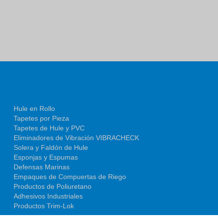
Hule en Rollo
Tapetes por Pieza
Tapetes de Hule y PVC
Eliminadores de Vibración VIBRACHECK
Solera y Faldón de Hule
Esponjas y Espumas
Defensas Marinas
Empaques de Compuertas de Riego
Productos de Poliuretano
Adhesivos Industriales
Productos Trim-Lok