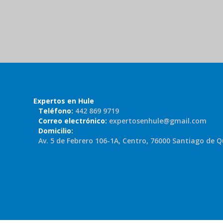
Expertos en Hule
Teléfono:
442 869 9719
Correo electrónico:
expertosenhule@gmail.com
Domicilio:
Av. 5 de Febrero 106-1A, Centro, 76000 Santiago de Q