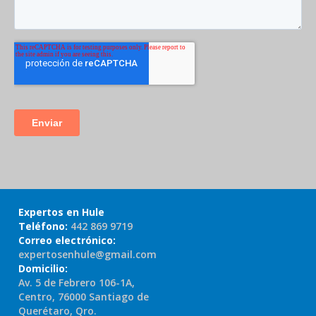
Expertos en Hule
Teléfono:
442 869 9719
Correo electrónico:
expertosenhule@gmail.com
Domicilio:
Av. 5 de Febrero 106-1A,
Centro, 76000 Santiago de
Querétaro, Qro.