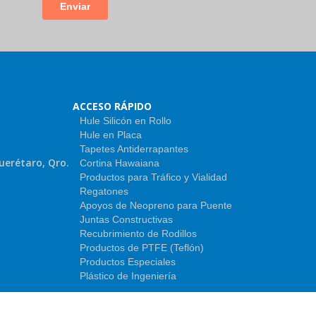
ACCESO RÁPIDO
Hule Silicón en Rollo
Hule en Placa
Tapetes Antiderrapantes
uerétaro, Qro.
Cortina Hawaiana
Productos para Tráfico y Vialidad
Regatones
Apoyos de Neopreno para Puente
Juntas Constructivas
Recubrimiento de Rodillos
Productos de PTFE (Teflón)
Productos Especiales
Plástico de Ingeniería