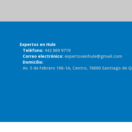
Expertos en Hule
Teléfono:
442 869 9719
Correo electrónico:
expertosenhule@gmail.com
Domicilio:
Av. 5 de Febrero 106-1A, Centro, 76000 Santiago de Q