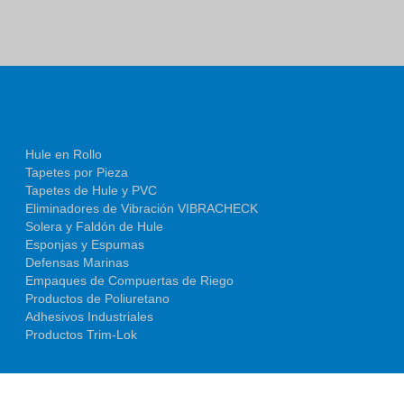
Hule en Rollo
Tapetes por Pieza
Tapetes de Hule y PVC
Eliminadores de Vibración VIBRACHECK
Solera y Faldón de Hule
Esponjas y Espumas
Defensas Marinas
Empaques de Compuertas de Riego
Productos de Poliuretano
Adhesivos Industriales
Productos Trim-Lok